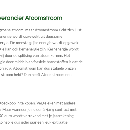
everancier Atoomstroom
roene stroom, maar Atoomstroom richt zich juist
e energie wordt opgewekt uit duurzame
ergie. De meeste grijze energie wordt opgewekt
rgie kan ook kernenergie zijn. Kernenergie wordt
rij door de splitsing van atoomkernen. Het
gie door middel van fossiele brandstoffen is dat de
oorradig. Atoomstroom kan dus stabiele prijzen
oene stroom hebt? Dan heeft Atoomstroom een
 goedkoop in te kopen. Vergeleken met andere
n. Maar wanneer je nu een 3-jarig contract met
150 euro wordt verrekend met je jaarrekening.
Zo heb je dus ieder jaar een leuk extraatje.