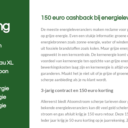
150 euro cashback bij energiel
ng
De meeste energieleveranciers maken reclame voor g
op grijze energie. Even een stukje informatie: groen
energiebronnen zoals zonne-energie, water of winden
n
uit fossiele brandstoffen zoals kolen. Maar grijze ene
opgewekt in een kerncentrale. De kernenergie komt v
voordeel van kernenergie ten opzichte van grijze ener
eau XL
bewerkingskosten laag zijn en kernenergie is altijd v
bon
garanderen. Maakt het je niet uit of je grijze of gr
scherpe aanbieding als je nu klant wordt.
rgie
3-jarig contract en 150 euro korting
gie
Allereerst biedt Atoomstroom scherpe tarieven door
gie
bekende energieleveranciers kan dit veel geld schele
stroom en gas afsluit krijg je 150 euro retour. Deze 
Ieder jaar krijg je 50 euro korting op je jaarrekening. 