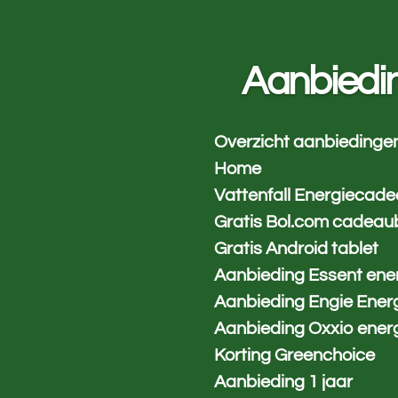
Ga
direct
naar
Aanbiedi
de
hoofdinhoud
Overzicht aanbiedinge
Home
Vattenfall Energiecad
Gratis Bol.com cadeau
Gratis Android tablet
Aanbieding Essent ene
Aanbieding Engie Ener
Aanbieding Oxxio ener
Korting Greenchoice
Aanbieding 1 jaar